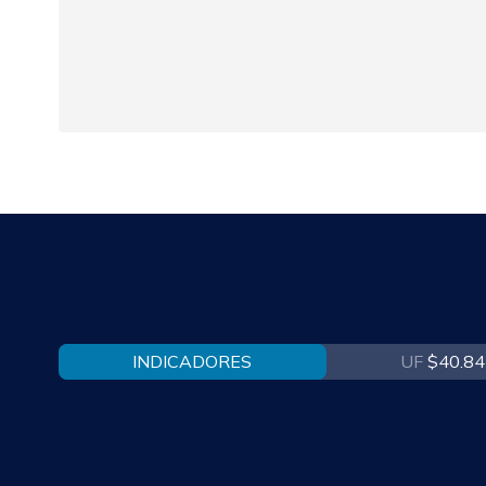
INDICADORES
UF
$40.84